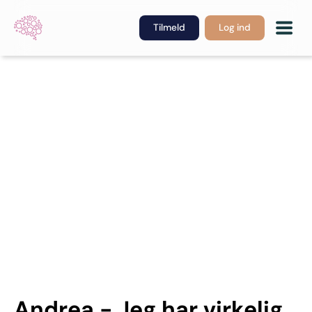
Tilmeld
Log ind
Portræt
Andrea - Jeg har virkelig