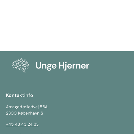
I videoen - og i artiklen nedenfor - kan du få
mere at vide om Michelles liv med en skade i
hjernen
Læs mere
Kontaktinfo
Amagerfælledvej 56A
2300 København S
+45 43 43 24 33